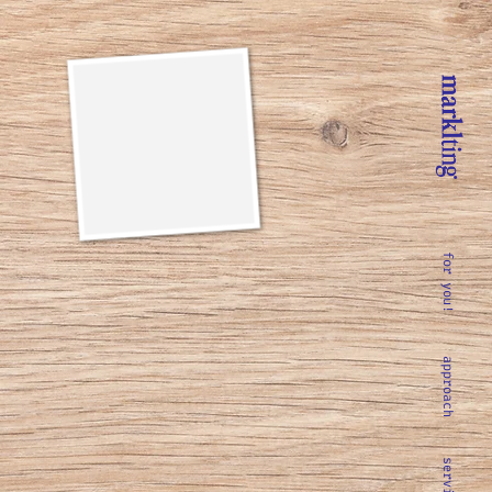
for you!
approach
s
e
r
v
i
c
e
s