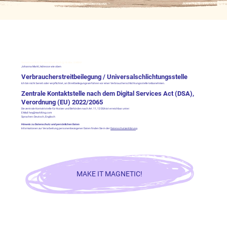
Verantwortlich für den Inhalt nach § 18 Abs. 2 MStV
Johanna Markl, Adresse wie oben
Verbraucherstreitbeilegung / Universalschlichtungsstelle
Ich bin nicht bereit oder verpflichtet, an Streitbeilegungsverfahren vor einer Verbraucherschlichtungsstelle teilzunehmen.
Zentrale Kontaktstelle nach dem Digital Services Act (DSA),
Verordnung (EU) 2022/2065
Die zentrale Kontaktstelle für Nutzer und Behörden nach Art. 11, 12 DSA ist erreichbar unter:
E-Mail: hey@marklting.com
Sprachen: Deutsch, Englisch
Hinweis zu Datenschutz und persönlichen Daten
Informationen zur Verarbeitung personenbezogener Daten finden Sie in der
Datenschutzerklärung
.
MAKE IT MAGNETIC!